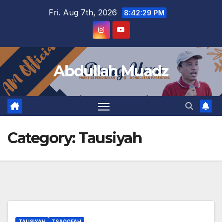
Skip
Fri. Aug 7th, 2026
8:42:29 PM
to
content
Abdullah Muadz
Category:
Tausiyah
TAUSIYAH
TSAQOFAH