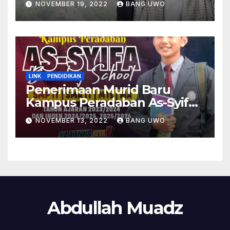
NOVEMBER 19, 2022
BANG UWO
LINK
PENDIDIKAN
Penerimaan Murid Baru
Kampus Peradaban As-Syifa
Boarding School Subang
NOVEMBER 13, 2022
BANG UWO
Abdullah Muadz