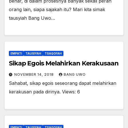
benar, di dalam prosesnya banyak sekali peran
orang lain, siapa sajakah itu? Mari kita simak
tausyiah Bang Uwo…
EMPATI
TAUSIYAH
TSAQOFAH
Sikap Egois Melahirkan Kerakusaan
NOVEMBER 14, 2018
BANG UWO
Sahabat, sikap egois seseorang dapat melahirkan
kerakusan pada dirinya. Views: 6
EMPATI
TAUSIYAH
TSAQOFAH