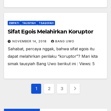
EMPATI
TAUSIYAH
TSAQOFAH
Sifat Egois Melahirkan Koruptor
NOVEMBER 14, 2018
BANG UWO
Sahabat, percaya nggak, bahwa sifat egois itu
dapat melahirkan perilaku “koruptor”? Mari kita
simak tausyiah Bang Uwo berikut ini : Views: 5
Posts
1
2
3
pagination