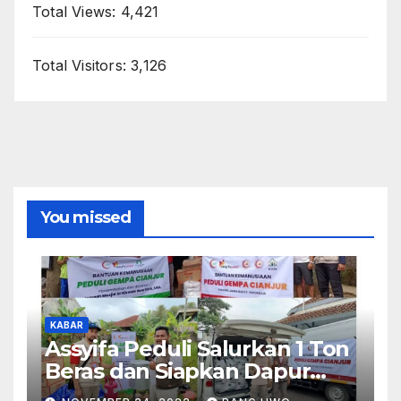
Total Views:
4,421
Total Visitors:
3,126
You missed
KABAR
Assyifa Peduli Salurkan 1 Ton
Beras dan Siapkan Dapur
Umum untuk Korban