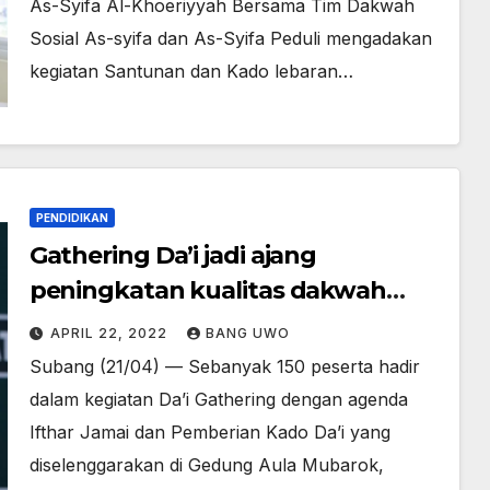
As-Syifa Al-Khoeriyyah Bersama Tim Dakwah
Sosial As-syifa dan As-Syifa Peduli mengadakan
kegiatan Santunan dan Kado lebaran…
PENDIDIKAN
Gathering Da’i jadi ajang
peningkatan kualitas dakwah
binaan As-Syifa
APRIL 22, 2022
BANG UWO
Subang (21/04) — Sebanyak 150 peserta hadir
dalam kegiatan Da’i Gathering dengan agenda
Ifthar Jamai dan Pemberian Kado Da’i yang
diselenggarakan di Gedung Aula Mubarok,