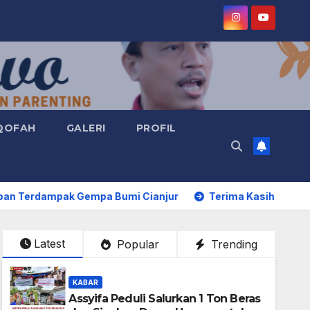
QOFAH
GALERI
PROFIL
k Gempa Bumi Cianjur
Terima Kasih Kiai, Atas Dedikasi 
Latest
Popular
Trending
KABAR
Assyifa Peduli Salurkan 1 Ton Beras