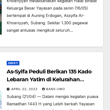
Khoeriyyah melaksanakan kegiatan Halal bihalal
Keluarga Besar Yayasan pada senin (16/05)
bertempat di Auning Erdogan, Assyifa Al-
Khoeriyyah, Subang. Sekitar 1.300 pegawai
sangat antusias mengikuti seluruh…
EMPATI
As-Syifa Peduli Berikan 135 Kado
Lebaran Yatim di Kelurahan
Wanareja dan Desa Cibogo
APRIL 22, 2022
BANG UWO
Subang (21/04) — Dalam mengisi kegiatan puasa
Ramadhan 1443 H yang Lebih berkah Yayasan