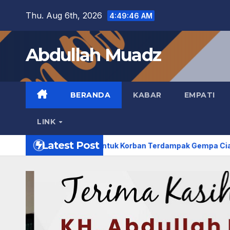
Skip
Thu. Aug 6th, 2026
4:49:47 AM
to
content
Abdullah Muadz
BERANDA
KABAR
EMPATI
LINK
Latest Post
 Dapur Umum untuk Korban Terdampak Gempa Cianjur
Aksi