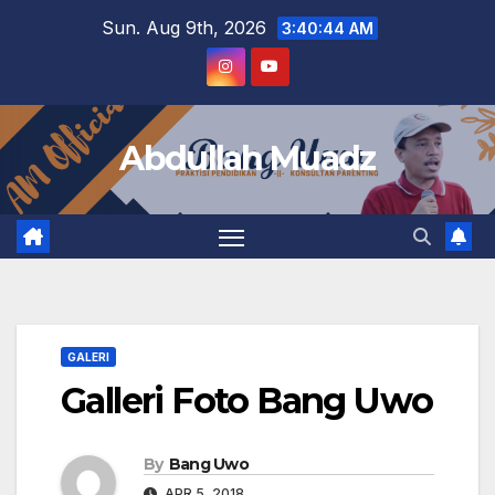
Skip
Sun. Aug 9th, 2026
3:40:45 AM
to
content
Abdullah Muadz
GALERI
Galleri Foto Bang Uwo
By
Bang Uwo
APR 5, 2018