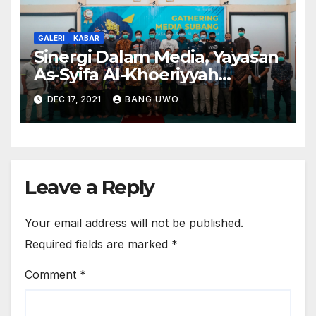
GALERI
KABAR
Sinergi Dalam Media, Yayasan
As-Syifa Al-Khoeriyyah
Adakan Media Gathering
DEC 17, 2021
BANG UWO
Subang
Leave a Reply
Your email address will not be published.
Required fields are marked
*
Comment
*