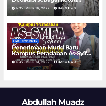
Umum periode (2010-2022)
NOVEMBER 19, 2022
BANG UWO
LINK
PENDIDIKAN
Penerimaan Murid Baru
Kampus Peradaban As-Syifa
Boarding School Subang
NOVEMBER 13, 2022
BANG UWO
Abdullah Muadz