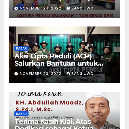
Umum untuk Korban
NOVEMBER 24, 2022
BANG UWO
Terdampak Gempa Cianjur
KABAR
Aksi Cipta Peduli (ACP)
Salurkan Bantuan untuk
Korban Terdampak Gempa
NOVEMBER 23, 2022
BANG UWO
Bumi Cianjur
KABAR
Terima Kasih Kiai, Atas
Dedikasi sebagai Ketua