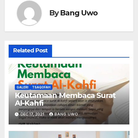
By
Bang Uwo
Related Post
GALERI
TSAQOFAH
Keutamaan Membaca Surat
Al-Kahfi
DEC 17, 2021
BANG UWO